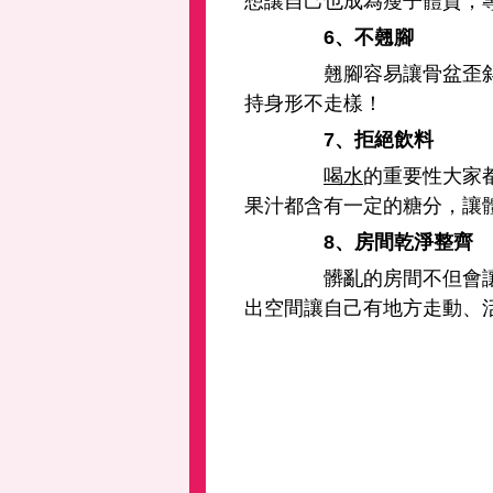
想讓自己也成為瘦子體質，
6、不翹腳
翹腳容易讓骨盆歪斜造
持身形不走樣！
7
、拒絕飲料
喝水
的重要性大家
果汁都含有一定的糖分，讓
8、房間乾淨整齊
髒亂的房間不但會讓生
出空間讓自己有地方走動、