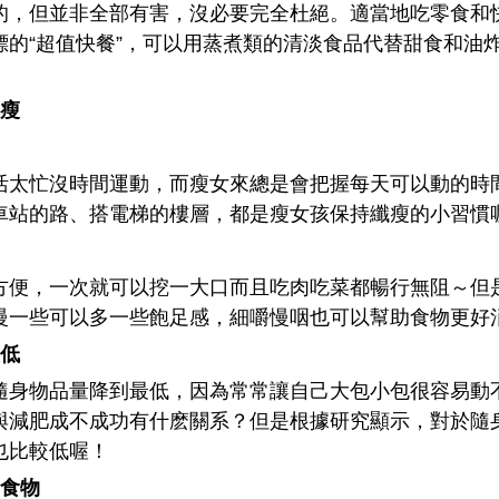
但並非全部有害，沒必要完全杜絕。適當地吃零食和
標的“超值快餐”，可以用蒸煮類的清淡食品代替甜食和油
瘦
忙沒時間運動，而瘦女來總是會把握每天可以動的時
車站的路、搭電梯的樓層，都是瘦女孩保持纖瘦的小習慣
，一次就可以挖一大口而且吃肉吃菜都暢行無阻～但
慢一些可以多一些飽足感，細嚼慢咽也可以幫助食物更好
低
物品量降到最低，因為常常讓自己大包小包很容易動
與減肥成不成功有什麽關系？但是根據研究顯示，對於隨
也比較低喔！
食物