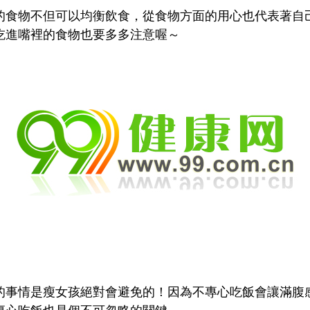
物不但可以均衡飲食，從食物方面的用心也代表著自
吃進嘴裡的食物也要多多注意喔～
情是瘦女孩絕對會避免的！因為不專心吃飯會讓滿腹