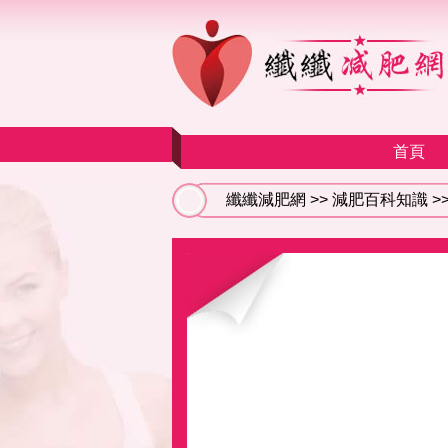
首頁
纖纖減肥網
>>
減肥百科知識
>