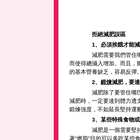
拒絕減肥誤區
1、必須挨餓才能減
減肥需要我們管住嘴
而使得總攝入增加。而且，
的基本營養缺乏，容易反彈
2、
鍛煉
減肥，要達
減肥除了要管住嘴巴之
減肥時，一定要達到體力透
鍛煉強度，不如延長堅持運
3、某些特殊食物或
減肥是一個需要堅持的
著“燃脂”目的可以多吃某些