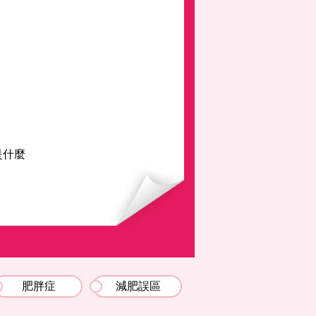
是什麼
肥胖症
減肥誤區