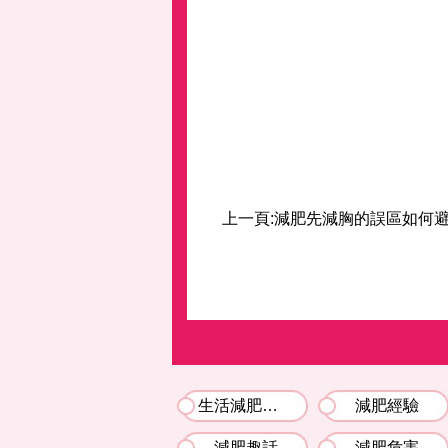
上一頁:
減肥先減胸的誤區如何避
生活減肥竅門
減肥經驗
減肥趣話
減肥危害