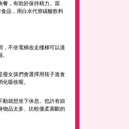
快餐，有助於保持精力。當
炸食品，用白水代替碳酸飲料
間，不坐電梯改走樓梯可以達
喔。
是瘦女孩們會選擇用筷子進食
消化吸收喔。
不動就想坐下休息。也許有妞
身物品太多、比較優柔寡斷的