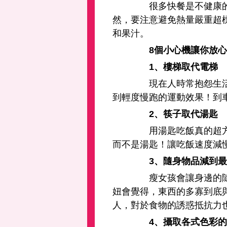
很多快餐是不健康的，
然，要注意避免熱量嚴重超
和果汁。
8個小心機讓你放心
1、樓梯取代電梯
現在人時常抱怨生活太
到輕度慢跑的運動效果！到
2、筷子取代湯匙
用湯匙吃飯真的超方便
而不是湯匙！讓吃飯速度減
3、隨身物品減到最
瘦女孩會讓身邊的隨身
妞會覺得，東西的多寡到底
人，對於食物的誘惑抵抗力
4、攝取各式色彩的