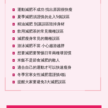
運動減肥不成功 找出原因很快瘦
夏季減肥須謹慎勿走入5個誤區
精油減肥 別讓誤區毀掉身材
飲用減肥茶的常見幾種誤區
減肥瘦身常見的幾種誤區
游泳減肥不當 小心越游越胖
想要減肥要警惕日常兩種壞習慣
米飯不是節食減肥的敵人
適合自己的運動才可以快速瘦身
冬季宮寒女性減肥需謹慎4點
提醒大家要避免3大減肥誤區