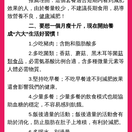
推薦理由：這個套餐適合短期內看到減肥
效果的人，由於餐量較少，不建議長期食用，易導
致營養不良，
健康
減肥！
二、要想一個月瘦十斤，現在開始養
成“六大”生活好習慣！
1.少吃豬肉；含飽和脂肪酸多
2.多吃菌類；香菇、蘑菇、黑木耳等菌
菇
類
食品
，必需氨基酸比例合適，含多種微量元素等
人體必需物質。
3.堅持吃早餐；不吃早餐達不到減肥效果
還會影響我們的健康。
4.少量多餐；少量多餐的飲食模式也能協
助血糖的穩定，不容易感到飢餓。
5.飯後適量的活動；飯後適量的活動會有
助於消化，防止脂肪在肚子上堆積，有利於減肥。