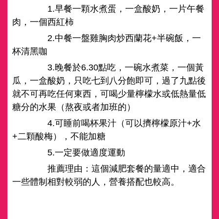
1.早餐一顆水煮蛋，一盒酸奶，一片午餐
肉，一個西紅柿
2.中餐一盤雞胸肉炒西蘭花+半碗飯，一
杯清黑咖
3.晚餐於6.30點吃，一碗水煮菜，一個黃
瓜，一盒酸奶，只吃七到八分飽即可，過了九點後
就不可再吃任何東西，可喝少量檸檬水或低熱量低
糖分的水果（熬夜或者加班的）
4.可睡前喝杯果汁（可以擠檸檬原汁+水
+二顆酸梅），不能加糖
5.一定要做適度運動
推薦理由：這個減肥套餐的量適中，適合
一些體制相對較弱的人，營養搭配也較高。