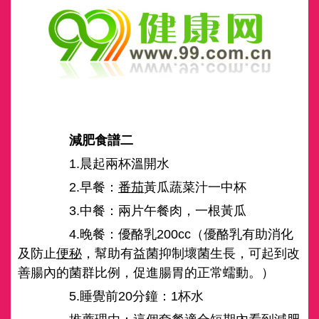
減肥食譜二
1.晨起兩杯溫開水
2.早餐：
番茄
黃瓜蔬菜汁一中杯
3.中餐：兩片午餐肉，一根黃瓜
4.晚餐：優酪乳200cc（優酪乳有助消化
及防止
便秘
，幫助有益菌抑制壞菌生長，可起到改
善腸內的菌群比例，促進腸胃的正常蠕動。）
5.睡覺前20分鐘：1杯水