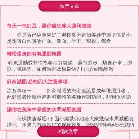
熱門文章
每天一把紅豆，讓你瘋狂瘦大腿和腰腹
你是否已經准備好了迎接夏天這個美妙季節？你是不
是想讓自己無論正面、側面、坐下、彎腰，都看
輕松瘦身的有氧運動推薦
有氧運動並非僅指各種有氧操，還有跑步，騎自行車，游
泳，跳繩等。如何減肥效果最快?下面介紹幾種輕
針灸減肥 必知四大注意事項
注意事項一： 針灸減肥的患者應該是成年後肥胖者，
此類患者比較容易調整機體的各種代謝功能，順利促進脂
肪分解，達到減肥降脂
讓你在美味中享瘦的水果減肥食譜
怎樣快速減肥?下面小編就介紹給大家幾個水果減肥食
譜吧。水果具有相當好的瘦身效果，讓MM們輕輕松松就能
達
相關文章