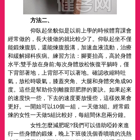
方法二、
仰臥起坐貌似是以前上學的時候體育課會
經常做的，長大後做的就比較少了。仰臥起坐不僅
能鍛煉腹肌，還能煉腹股溝，加速血液流動，治療
和緩解婦科疾病。練習方法：腳要抬高，高於身體
水平;雙手放在身前;每次身體放松恢復平躺時，僅
下背部著地，上背部不可以著地。確認收縮時吐
氣，放松時吸氣，膝蓋夾角、大腿和身體夾角成90
度。這些是幫助你別離腹部肥胖的要訣。如果起來
的速度快一些，下去的速度要放慢些，這樣效果會
更好。一開始可以10個一組，一天做3組。經常鍛
煉的女性一天做5組比較好，每組間休息兩分鐘。
女性怎麼減肥呢?我們可以借助啞鈴來進
行一些身體的鍛煉，晚上下班後洗個香噴噴的洗熱