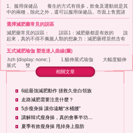
1、服用保健品 養生的方式有很多，飲食及運動就是其
中的兩種，除此之外，還可以服用保健品。市面上售賣諸
多保健品，有補鈣的
選擇減肥藥常見的誤區
減肥藥常見的誤區： 誤區1：減肥藥都是有效的 說
起來，真的不得不佩服人類的想象力：減肥藥裡居然含有
活的絛蟲卵!吃了這
五式減肥瑜伽 塑造迷人曲線(圖)
.hzh {display: none; } 1.貓伸展式瑜伽 大幅度貓伸
展式 雙
相關文章
6組最強減肥動作 拯救久坐白領族
走路減肥需要注意什麼？
5步瘦身操 讓你遠離“水桶腰”
講解韓式瘦身操，真的會事半功倍啊
夏季有效瘦身操 甩掉身上脂肪