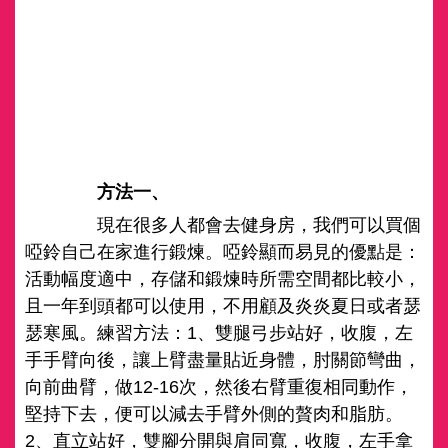
方法一、
現在很多人都會去健身房，我們可以買個
啞鈴自己在家進行鍛煉。啞鈴顯而易見的優點是：
活動幅度適中，存儲和鍛煉時所需空間都比較小，
且一年到頭都可以使用，不用顧及炎炎夏日或者瑟
瑟寒風。練習方法：1、雙腿弓步站好，收腹，左
手手臂向後，讓上臂盡量貼近身體，肘關節彎曲，
向前曲臂，做12-16次，然後右臂重復相同動作，
堅持下去，便可以減去手臂外側的贅肉和脂肪。
2、直立站好，雙腳分開與肩同寬，收腹，左手拿