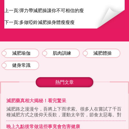
上一頁:
彈力帶減肥操讓你不可相信的瘦
下一頁:
多做啞鈴減肥操身體瘦瘦瘦
減肥瑜伽
肌肉訓練
減肥體操
健身常識
熱門文章
減肥藥真相大揭秘！看完驚呆
減肥路之漫漫兮，吾將上下而求索。很多人在嘗試了千百
種減肥方式之後仰天長歎，運動太辛苦，節食太惡毒。對
於無法堅持的減肥者來
晚上九點後常做這些事竟會危害健康