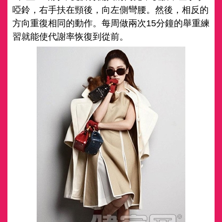
啞鈴，右手扶在頸後，向左側彎腰。然後，相反的
方向重復相同的動作。每周做兩次15分鐘的舉重練
習就能使代謝率恢復到從前。