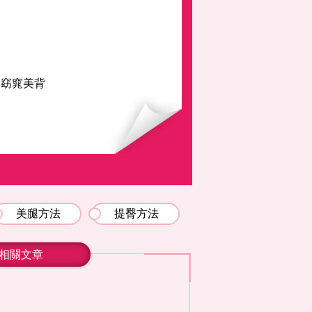
造窈窕美背
美腿方法
提臀方法
相關文章