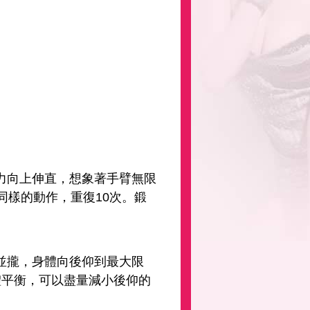
力向上伸直，想象著手臂無限
同樣的動作，重復10次。鍛
並攏，身體向後仰到最大限
體平衡，可以盡量減小後仰的