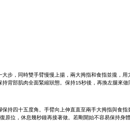
步，同時雙手臂慢慢上揚，兩大拇指和食指並攏，用
持背部肌肉全面緊縮狀態。保持15秒後，再換左腿來做
。
持四十五度角。手臂向上伸直直至兩手大拇指與食指
回復原位，休息幾秒鐘再接著做。若剛開始不容易保持身