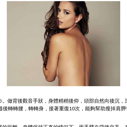
做背後觀音手狀，身體稍稍後仰，頭部自然向後沉，
隨後轉轉腰，轉轉身，接著重復10次，能夠幫助瘦掉肩