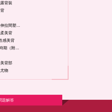
穿露背裝
美背
最有效的背部減肥動作 伸拉間塑造美背
纖柔美背
性感美背
夏季：背部養生的最佳時期（附方法）
絕美背部
感尤物
問題解答