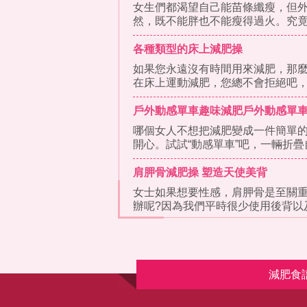
女生們都渴望自己能苗條纖瘦，但
然，既不能胖也不能瘦得過火。究
各種類型的床上減肥操
如果您永遠沒有時間用來減肥，那
在床上運動減肥，您總不會拒絕吧
運動，就
戶外動感單車趣味減肥戶外動感單
哪個女人不想把減肥變成一件簡單
開心。試試“動感單車”吧，一輛折疊
肩胛骨減肥操 塑造天使美背
女士如果想要性感，肩胛骨是至關
辦呢?因為我們平時很少使用後背以
當我們將
減肥食