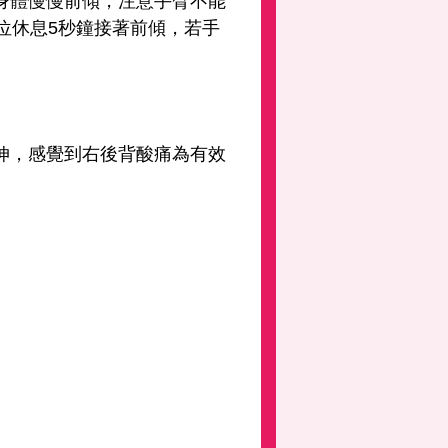
身體慢慢前傾，注意手臂不能
位休息5秒鐘接著前傾，若手
伸，感覺到右後背酸痛為有效