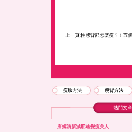
上一頁:
性感背部怎麼瘦？！五個
瘦臉方法
瘦背方法
熱門文
唐嫣清新減肥速變瘦美人