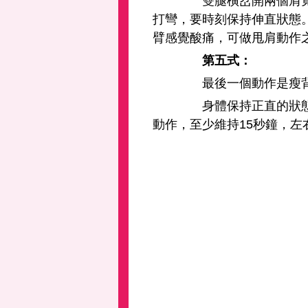
雙腿橫岔開兩個肩寬的
打彎，要時刻保持伸直狀態
臂感覺酸痛，可做甩肩動作
第五式：
最後一個動作是瘦背
身體保持正直的狀態下
動作，至少維持15秒鐘，左