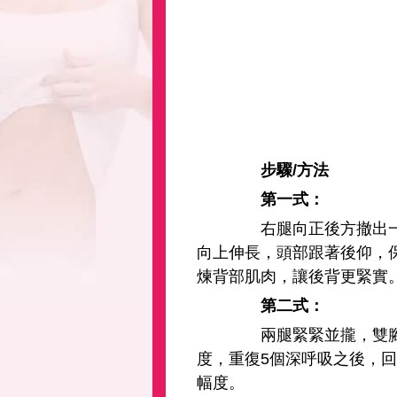
步驟/方法
第一式：
右腿向正後方撤出一大
向上伸長，頭部跟著後仰，保
煉背部肌肉，讓後背更緊實
第二式：
兩腿緊緊並攏，雙腳保
度，重復5個深呼吸之後，
幅度。