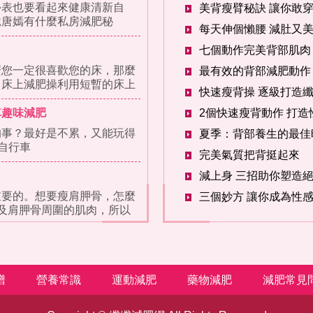
外表也要看起來健康清新自
美背瘦臂秘訣 讓你敢
竟唐嫣有什麼私房減肥秘
每天伸個懶腰 減肚又
七個動作完美背部肌肉
麼您一定很喜歡您的床，那麼
，床上減肥操利用短暫的床上
快速瘦背操 逐級打造
車趣味減肥
2個快速瘦背動作 打造
的事？最好是不累，又能玩得
自行車
完美氣質把背挺起來
減上身 三招助你塑造
重要的。想要瘦肩胛骨，怎麼
三個妙方 讓你成為性
及肩胛骨周圍的肌肉，所以
譜
營養常識
運動減肥
藥物減肥
減肥常見