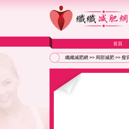
首頁
纖纖減肥網
>>
局部減肥
>>
瘦