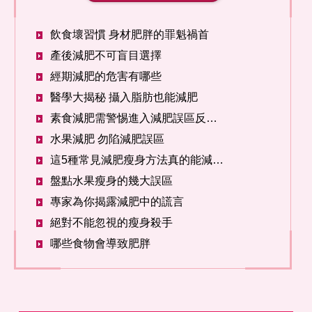
飲食壞習慣 身材肥胖的罪魁禍首
產後減肥不可盲目選擇
經期減肥的危害有哪些
醫學大揭秘 攝入脂肪也能減肥
素食減肥需警惕進入減肥誤區反增肥
水果減肥 勿陷減肥誤區
這5種常見減肥瘦身方法真的能減肥嗎
盤點水果瘦身的幾大誤區
專家為你揭露減肥中的謊言
絕對不能忽視的瘦身殺手
哪些食物會導致肥胖