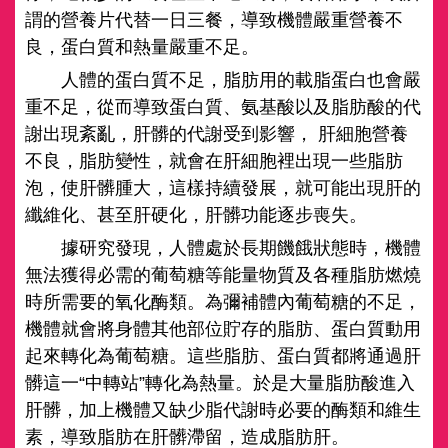
謂的營養片代替一日三餐，導致機體嚴重營養不
良，蛋白質和熱量嚴重不足。
人體的蛋白質不足，脂肪用的載脂蛋白也會嚴
重不足，從而導致蛋白質、氨基酸以及脂肪酸的代
謝出現紊亂，肝髒的代謝受到影響， 肝細胞營養
不良，脂肪變性，就會在肝細胞裡出現一些脂肪
泡，使肝髒腫大，這樣持續發展，就可能出現肝的
纖維化、甚至肝硬化，肝髒功能逐步喪失。
據研究發現，人體處於長期饑餓狀態時，機體
無法獲得必需的葡萄糖等能量物質及各種脂肪燃燒
時所需要的氧化酶類。為彌補體內葡萄糖的不足，
機體就會將身體其他部位貯存的脂肪、蛋白質動用
起來轉化為葡萄糖。這些脂肪、蛋白質都將通過肝
髒這一“中轉站”轉化為熱量。於是大量脂肪酸進入
肝髒，加上機體又缺少脂代謝時必要的酶類和維生
素，導致脂肪在肝髒滯留，造成脂肪肝。