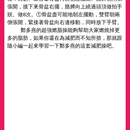
張開，接下來骨盆右擺，胳膊向上繞過頭頂做拍手
狀。做8次。①骨盆盡可能地朝左擺動，雙臂朝兩
側張開，緊接著骨盆向右邊移動，同時放下手臂。
鄭多燕的超強燃脂操能夠幫助大家燃燒掉更
多的脂肪，如果你還在為減肥而不知所措，那就跟
隨小編一起來學習一下鄭多燕的這套減肥操吧。