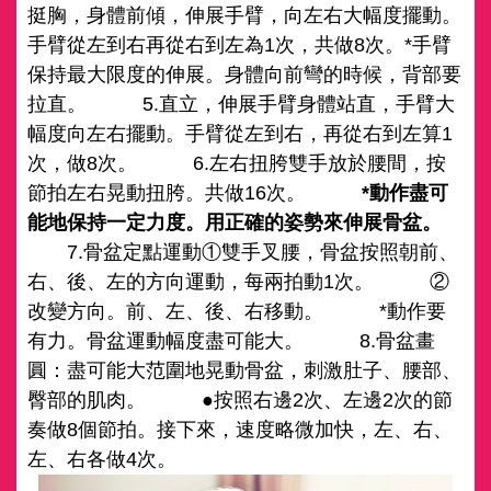
挺胸，身體前傾，伸展手臂，向左右大幅度擺動。
手臂從左到右再從右到左為1次，共做8次。*手臂
保持最大限度的伸展。身體向前彎的時候，背部要
拉直。 5.直立，伸展手臂身體站直，手臂大
幅度向左右擺動。手臂從左到右，再從右到左算1
次，做8次。 6.左右扭胯雙手放於腰間，按
節拍左右晃動扭胯。共做16次。
*動作盡可
能地保持一定力度。用正確的姿勢來伸展骨盆。
7.骨盆定點運動①雙手叉腰，骨盆按照朝前、
右、後、左的方向運動，每兩拍動1次。 ②
改變方向。前、左、後、右移動。 *動作要
有力。骨盆運動幅度盡可能大。 8.骨盆畫
圓：盡可能大范圍地晃動骨盆，刺激肚子、腰部、
臀部的肌肉。 ●按照右邊2次、左邊2次的節
奏做8個節拍。接下來，速度略微加快，左、右、
左、右各做4次。