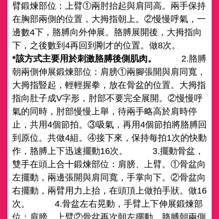
臂鍛煉部位：上臂①兩肘抬起與肩同高。兩手保持
在胸部兩側的位置，大拇指朝上。②慢慢呼氣，一
邊數4下，胳膊向外伸展。胳膊展開後，大拇指向
下，之後數到4再回到剛才的位置。做8次。
*該方式主要用於刺激胳膊後側肌肉。
2.胳膊
朝兩側伸展鍛煉部位：肩膀①兩腳張開與肩同寬，
大拇指豎起，輕輕握拳，放在骨盆的位置。大拇指
指向肚子成V字形，肘部不要完全展開。②慢慢呼
氣的同時，肘部慢慢上舉，待兩手略高於肩時停
止，共用4個節拍。③吸氣，再用4個節拍將胳膊回
到原位。共做4組。④接下來，保持每拍1次的快動
作，胳膊上下迅速擺動16次。 3.擺動骨盆，
雙手在頭上合十鍛煉部位：肩膀、上臂。①骨盆向
左擺動，兩邊張開與肩同寬，手掌向下。②骨盆向
右擺動，兩臂用力上抬，在頭頂上做拍手狀。做16
次。 4.骨盆左右晃動，手臂上下伸展鍛煉部
位：肩膀、上臂②骨盆再次朝左擺動、胳膊朝兩側