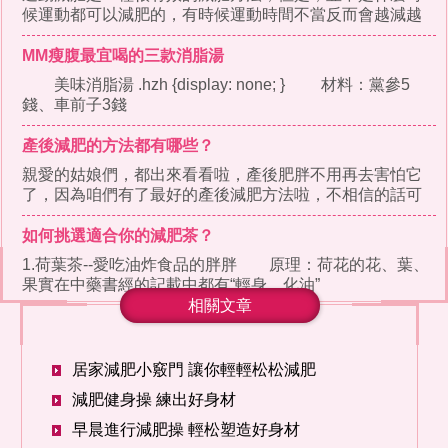
候運動都可以減肥的，有時候運動時間不當反而會越減越
肥，那麼，什麼時候運
MM瘦腹最宜喝的三款消脂湯
美味消脂湯 .hzh {display: none; } 材料：黨參5
錢、車前子3錢
產後減肥的方法都有哪些？
親愛的姑娘們，都出來看看啦，產後肥胖不用再去害怕它
了，因為咱們有了最好的產後減肥方法啦，不相信的話可
以先看下面的介紹嘛，
如何挑選適合你的減肥茶？
1.荷葉茶--愛吃油炸食品的胖胖 原理：荷花的花、葉、
果實在中藥書經的記載中都有“輕身、化油”
相關文章
居家減肥小竅門 讓你輕輕松松減肥
減肥健身操 練出好身材
早晨進行減肥操 輕松塑造好身材