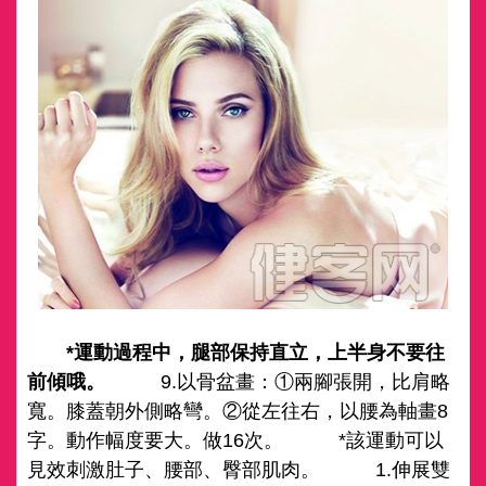
*運動過程中，腿部保持直立，上半身不要往
前傾哦。
9.以骨盆畫：①兩腳張開，比肩略
寬。膝蓋朝外側略彎。②從左往右，以腰為軸畫8
字。動作幅度要大。做16次。 *該運動可以
見效刺激肚子、腰部、臀部肌肉。 1.伸展雙