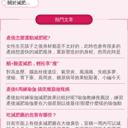
關於減肥食譜
熱門文章
產後怎麼運動減肥呢?
女性生完孩子之後身材都是不太好的，此時也會有很多的
產婦想盡快的減肥瘦身，重新塑造好的身材。然而此時是
一個比較特殊的時期，
醋+雞蛋減肥，輕松享“瘦”
對高血壓、腦血栓後遺症、氣管炎、風濕痛、失眠多夢、
便秘、胃下垂、肩周炎、糖尿病等效果較顯著。小編今天
要說的是醋加雞蛋減肥
產後6周練瑜伽 搞笑燃脂做辣媽
產後如何練瑜伽減肥效果比較好呢?瑜伽教練推薦說，練習
產後減肥瑜伽要在六個星期以後最佳!那麼什麼樣的瑜伽動
作減肥效果比較好
吃減肥藥的危害有哪些？
目前市面上有很多減肥藥在大做廣告，宣稱一周內可以減