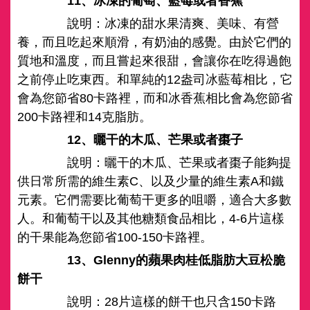
11、冰凍的葡萄、藍莓或者香蕉
說明：冰凍的甜水果清爽、美味、有營
養，而且吃起來順滑，有奶油的感覺。由於它們的
質地和溫度，而且嘗起來很甜，會讓你在吃得過飽
之前停止吃東西。和單純的12盎司冰藍莓相比，它
會為您節省80卡路裡，而和冰香蕉相比會為您節省
200卡路裡和14克脂肪。
12、曬干的木瓜、芒果或者棗子
說明：曬干的木瓜、芒果或者棗子能夠提
供日常所需的維生素C、以及少量的維生素A和鐵
元素。它們需要比葡萄干更多的咀嚼，適合大多數
人。和葡萄干以及其他糖類食品相比，4-6片這樣
的干果能為您節省100-150卡路裡。
13、Glenny的蘋果肉桂低脂肪大豆松脆
餅干
說明：28片這樣的餅干也只含150卡路