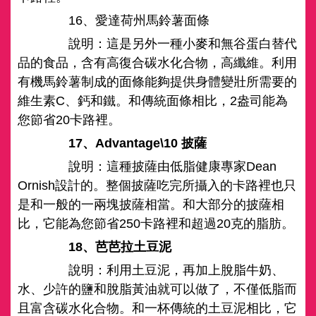
16、愛達荷州馬鈴薯面條
說明：這是另外一種小麥和無谷蛋白替代
品的食品，含有高復合碳水化合物，高纖維。利用
有機馬鈴薯制成的面條能夠提供身體變壯所需要的
維生素C、鈣和鐵。和傳統面條相比，2盎司能為
您節省20卡路裡。
17、Advantage\10 披薩
說明：這種披薩由低脂健康專家Dean
Ornish設計的。整個披薩吃完所攝入的卡路裡也只
是和一般的一兩塊披薩相當。和大部分的披薩相
比，它能為您節省250卡路裡和超過20克的脂肪。
18、芭芭拉土豆泥
說明：利用土豆泥，再加上脫脂牛奶、
水、少許的鹽和脫脂黃油就可以做了，不僅低脂而
且富含碳水化合物。和一杯傳統的土豆泥相比，它