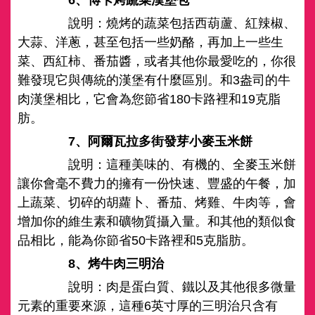
6、博卡烤蔬菜漢堡包
說明：燒烤的蔬菜包括西葫蘆、紅辣椒、
大蒜、洋蔥，甚至包括一些奶酪，再加上一些生
菜、西紅柿、番茄醬，或者其他你最愛吃的，你很
難發現它與傳統的漢堡有什麼區別。和3盎司的牛
肉漢堡相比，它會為您節省180卡路裡和19克脂
肪。
7、阿爾瓦拉多街發芽小麥玉米餅
說明：這種美味的、有機的、全麥玉米餅
讓你會毫不費力的擁有一份快速、豐盛的午餐，加
上蔬菜、切碎的胡蘿卜、番茄、烤雞、牛肉等，會
增加你的維生素和礦物質攝入量。和其他的類似食
品相比，能為你節省50卡路裡和5克脂肪。
8、烤牛肉三明治
說明：肉是蛋白質、鐵以及其他很多微量
元素的重要來源，這種6英寸厚的三明治只含有