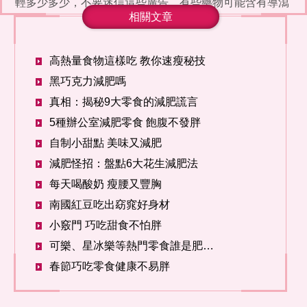
輕多少多少，不要迷信這些廣告，有些藥物可能含有導瀉
劑或利尿劑，短期內可
相關文章
高熱量食物這樣吃 教你速瘦秘技
黑巧克力減肥嗎
真相：揭秘9大零食的減肥謊言
5種辦公室減肥零食 飽腹不發胖
自制小甜點 美味又減肥
減肥怪招：盤點6大花生減肥法
每天喝酸奶 瘦腰又豐胸
南國紅豆吃出窈窕好身材
小竅門 巧吃甜食不怕胖
可樂、星冰樂等熱門零食誰是肥胖真凶？
春節巧吃零食健康不易胖