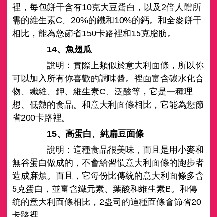
裡，每包餅干含有10克大豆蛋白，以及2倍人體所
需的維生素C、20%的鐵和10%的鈣。和全麥餅干
相比，能為您節省150卡路裡和15克脂肪。
14、魚翅瓜
說明：實際上類似於意大利面條，所以你
可以加入所有你喜歡的調味醬。裡面富含碳水化合
物、纖維、鉀、維生素C、泛酸等，它是一種理
想、低熱的食品。和意大利面條相比，它能為您節
省200卡路裡。
15、高蛋白、純扁豆面條
說明：這種食品很美味，而且是用小麥和
無谷蛋白做成的，不會給習慣意大利面條的跑步者
造成麻煩。而且，它每份比傳統的意大利面條多含
5克蛋白，並富含鐵元素、葉酸和維生素B。和傳
統的意大利面條相比，2盎司的這種面條會節省20
卡路裡。