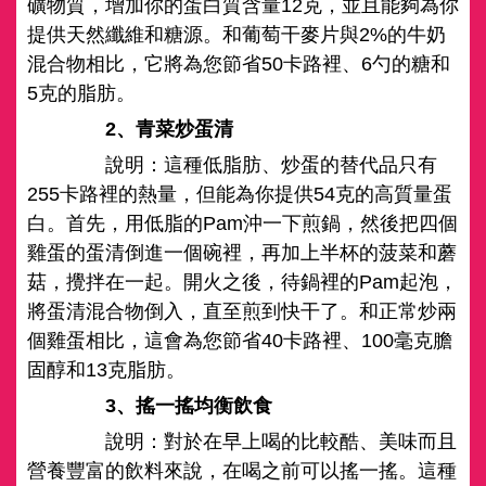
礦物質，增加你的蛋白質含量12克，並且能夠為你
提供天然纖維和糖源。和葡萄干麥片與2%的牛奶
混合物相比，它將為您節省50卡路裡、6勺的糖和
5克的脂肪。
2、青菜炒蛋清
說明：這種低脂肪、炒蛋的替代品只有
255卡路裡的熱量，但能為你提供54克的高質量蛋
白。首先，用低脂的Pam沖一下煎鍋，然後把四個
雞蛋的蛋清倒進一個碗裡，再加上半杯的菠菜和蘑
菇，攪拌在一起。開火之後，待鍋裡的Pam起泡，
將蛋清混合物倒入，直至煎到快干了。和正常炒兩
個雞蛋相比，這會為您節省40卡路裡、100毫克膽
固醇和13克脂肪。
3、搖一搖均衡飲食
說明：對於在早上喝的比較酷、美味而且
營養豐富的飲料來說，在喝之前可以搖一搖。這種